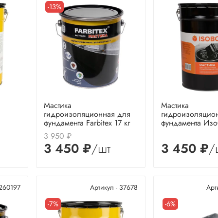
-13%
Мастика
Мастика
гидроизоляционная для
гидроизоляцио
фундамента Farbitex 17 кг
фундамента Изо
3 950 ₽
3 450 ₽
/шт
3 450 ₽
/
 260197
Артикул - 37678
Арт
-7%
-6%