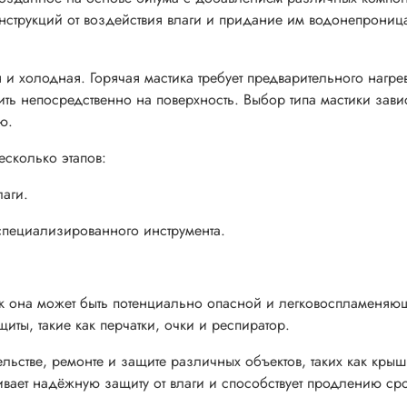
струкций от воздействия влаги и придание им водонепрониц
я и холодная. Горячая мастика требует предварительного нагр
ь непосредственно на поверхность. Выбор типа мастики завис
ю.
есколько этапов:
лаги.
специализированного инструмента.
как она может быть потенциально опасной и легковоспламеняю
ты, такие как перчатки, очки и респиратор.
льстве, ремонте и защите различных объектов, таких как крыш
вает надёжную защиту от влаги и способствует продлению ср