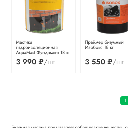
Мастика
Праймер битумный
гидроизоляционная
Изобокс 18 кг
AquaMast Фундамент 18 кг
3 990 ₽
/шт
3 550 ₽
/шт
1
Битумная мастика представляет собой вязкое вещество,