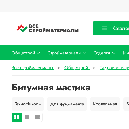
Катало
Общестрой
Стройматериалы
Отделка
Ин
Все стройматериалы
Общестрой
Гидроизоляц
Битумная мастика
ТехноНиколь
Для фундамента
Кровельная
Б