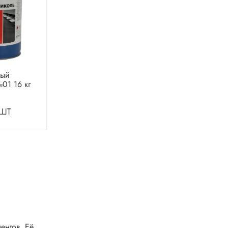
ный
01 16 кг
шт
ентов. Её