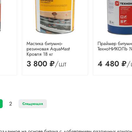
Мастика битумно-
Праймер битум
резиновая AquaMast
ТехноНИКОЛЬ №
Кровля 18 кг
3 800 ₽
/шт
4 480 ₽
/
2
Следующая
 созданное на основе битума с добавлением различных компон