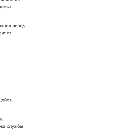
аемых
евания перед
ит от
щейся.
и,
ока службы