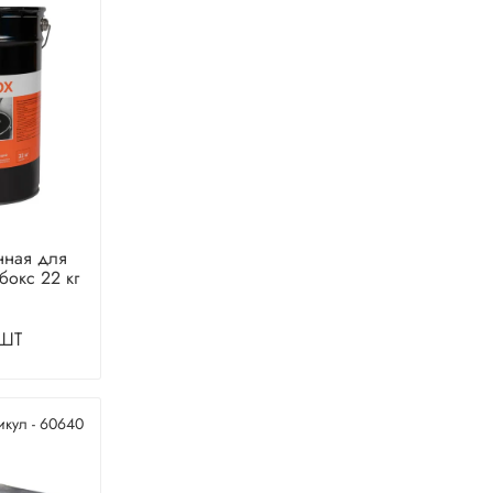
нная для
бокс 22 кг
шт
икул - 60640