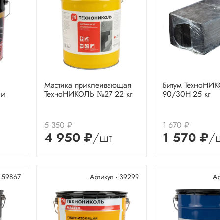
Мастика приклеивающая
Битум ТехноНИ
ли
ТехноНИКОЛЬ №27 22 кг
90/30Н 25 кг
5 350 ₽
1 670 ₽
4 950 ₽
/шт
1 570 ₽
/
- 59867
Артикул - 39299
Ар