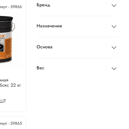
Бренд
икул - 59866
Назначение
Основа
Вес
нная
бокс 22 кг
шт
икул - 59865