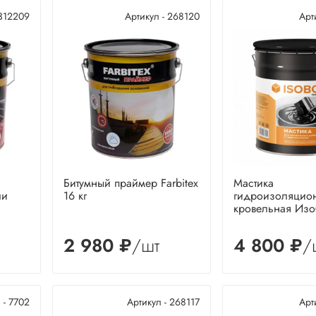
 312209
Артикул - 268120
Арт
Битумный праймер Farbitex
Мастика
ли
16 кг
гидроизоляцио
кровельная Изо
2 980 ₽
/шт
4 800 ₽
/
 - 7702
Артикул - 268117
Арт