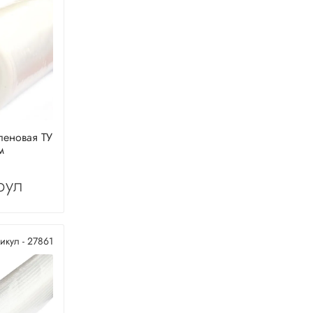
леновая ТУ
м
рул
икул - 27861