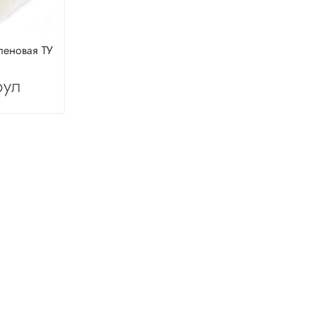
леновая ТУ
рул