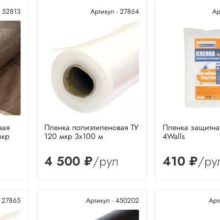
- 52813
Артикул - 27864
Ар
вая
Пленка полиэтиленовая ТУ
Пленка защитна
мкр
120 мкр 3х100 м
4Walls
4 500 ₽
/рул
410 ₽
/ру
- 27865
Артикул - 450202
Арт