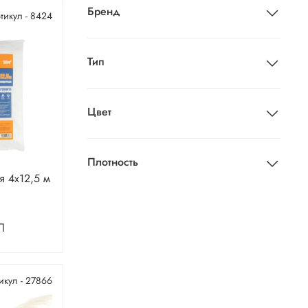
Бренд
тикул - 8424
Тип
Цвет
Плотность
я 4х12,5 м
л
икул - 27866