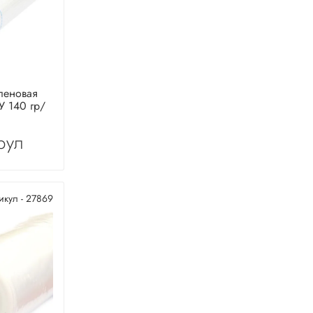
леновая
У 140 гр/
рул
икул - 27869