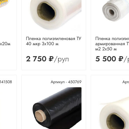
Пленка полиэтиленовая ТУ
Пленка полиэти
7х20м
40 мкр 3х100 м
армированная Т
м2 2х50 м
2 750 ₽
/рул
5 500 ₽
/
 141508
Артикул - 450769
Арт