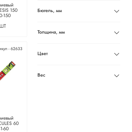
ниевый
ESIS 150
Бюгель, мм
0-150
шт
Толщина, мм
икул - 62633
Цвет
Вес
ниевый
CULES 60
1-60