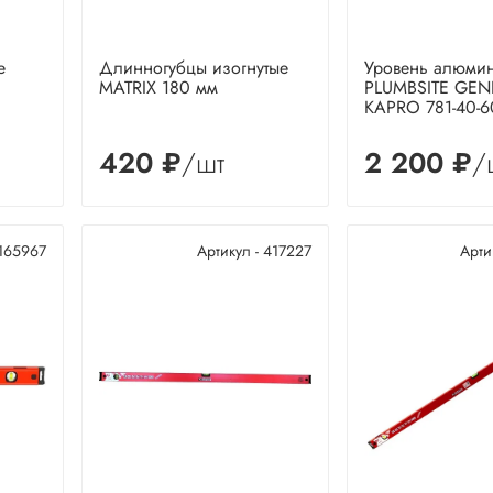
е
Длинногубцы изогнутые
Уровень алюми
MATRIX 180 мм
PLUMBSITE GEN
KAPRO 781-40-6
420 ₽
/шт
2 200 ₽
/
 165967
Артикул - 417227
Арти