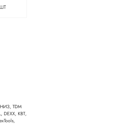
шт
, НИЗ, TDM
, DEXX, КВТ,
exTools,