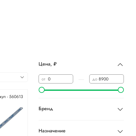
Цена, ₽
—
от
до
кул - 560613
Бренд
Назначение