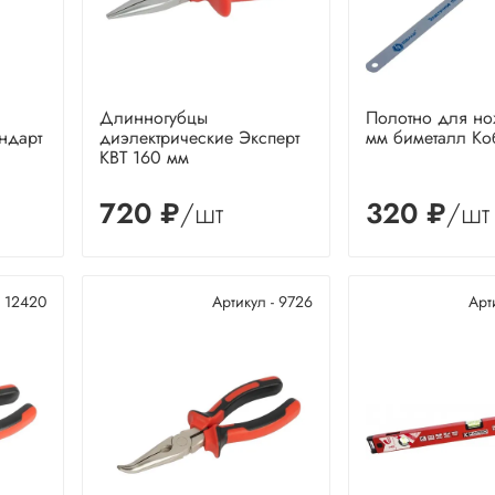
Длинногубцы
Полотно для но
ндарт
диэлектрические Эксперт
мм биметалл Коб
КВТ 160 мм
720 ₽
/шт
320 ₽
/шт
- 12420
Артикул - 9726
Арт