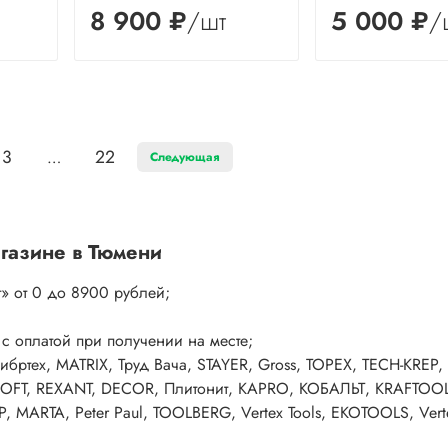
8 900 ₽
/шт
5 000 ₽
/
3
22
…
Следующая
агазине в Тюмени
т»
от 0 до 8900 рублей;
 с оплатой при получении на месте;
Сибртех, MATRIX, Труд Вача, STAYER, Gross, TOPEX, TECH-KREP
KROFT, REXANT, DECOR, Плитонит, KAPRO, КОБАЛЬТ, KRAFTOOL
T4P, MARTA, Peter Paul, TOOLBERG, Vertex Tools, EKOTOOLS, Vert