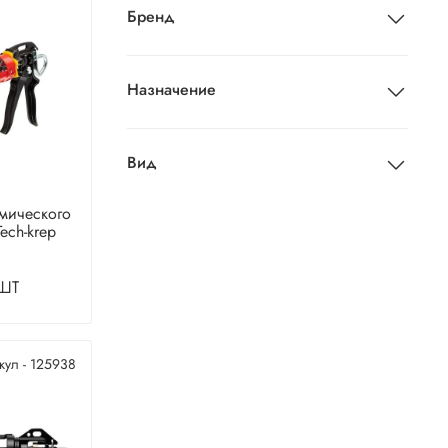
Бренд
Назначение
Вид
имического
ech-krep
шт
кул - 125938