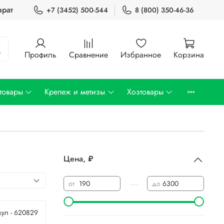
врат
+7 (3452) 500-544
8 (800) 350-46-36
Профиль
Сравнение
Избранное
Корзина
товары
Крепеж и метизы
Хозтовары
Цена, ₽
—
от
до
кул - 620829