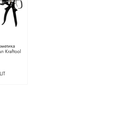
рметика
л Kraftool
шт