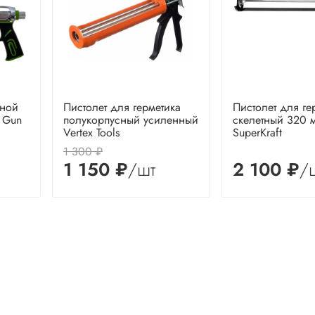
жной
Пистолет для герметика
Пистолет для ге
k Gun
полукорпусный усиленный
скелетный 320 м
Vertex Tools
SuperKraft
1 300 ₽
1 150 ₽
/шт
2 100 ₽
/