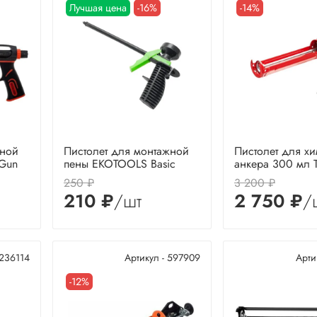
Лучшая цена
-16%
-14%
жной
Пистолет для монтажной
Пистолет для х
 Gun
пены EKOTOOLS Basic
анкера 300 мл T
250 ₽
3 200 ₽
210 ₽
/шт
2 750 ₽
/
 236114
Артикул - 597909
Арти
-12%