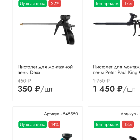
Лучшая цена
-22%
Топ продаж
-17%
Пистолет для монтажной
Пистолет для монта
пены Dexx
пены Peter Paul King
450 ₽
1 750 ₽
350 ₽
/шт
1 450 ₽
/шт
Артикул - 545550
Артикул -
Лучшая цена
-14%
Топ продаж
-13%