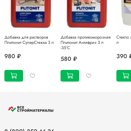
Добавка для растворов
Добавка противоморозная
Стекло 
Плитонит СуперСтяжка 3 л
Плитонит Антифриз 3 л
л
-35°С
980 ₽
390 
580 ₽