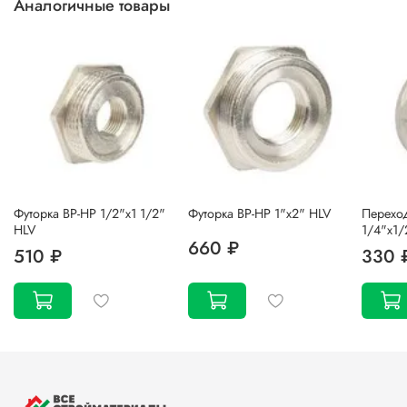
Аналогичные товары
Футорка ВР-НР 1/2"х1 1/2"
Футорка ВР-НР 1"х2" HLV
Переход
HLV
1/4"х1/
660 ₽
510 ₽
330 