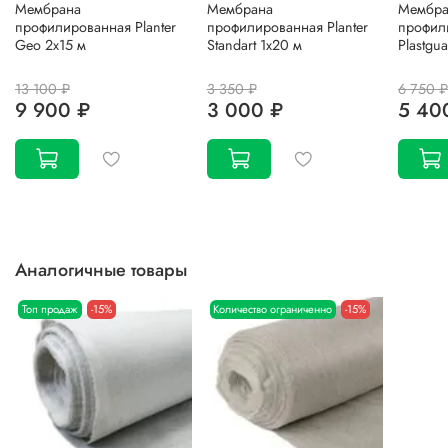
Мембрана
Мембрана
Мембра
профилированная Planter
профилированная Planter
профил
Geo 2х15 м
Standart 1х20 м
Plastgu
13 100 ₽
3 350 ₽
6 750 ₽
9 900 ₽
3 000 ₽
5 40
Аналогичные товары
Топ продаж
-15%
Количество ограниченно
-15%