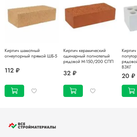
Кирпич шамотный
Кирпич керамический
Кирпич
огнеупорный прямой ШБ-5
одинарный полнотелый
полутор
рядовой М-150/200 СПП
рядово
ВЗКГ
112 ₽
32 ₽
20 ₽