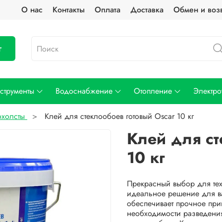
О нас
Контакты
Оплата
Доставка
Обмен и воз
г
струменты
Водоснабжение
Отопление
Электро
охолсты
Клей для стеклообоев готовый Oscar 10 кг
Клей для ст
10 кг
Прекрасный выбор для тех,
идеальное решение для ва
обеспечивает прочное прик
необходимости разведения