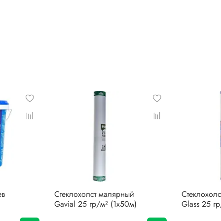
ев
Стеклохолст малярный
Стеклохолс
Gavial 25 гр/м² (1х50м)
Glass 25 г