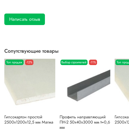
Написать отзыв
Сопутствующие товары
Топ продаж
-12%
Выбор строителей
-11%
Топ про
Гипсокартон простой
Профиль направляющий
Гипсока
2500х1200х12,5 мм Магма
ПН-2 50х40х3000 мм t=0,6
2500х1
мм