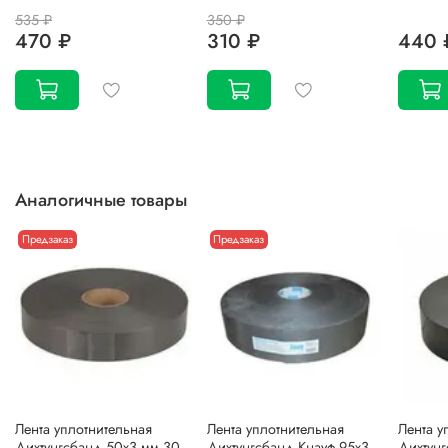
535 ₽
350 ₽
470 ₽
310 ₽
440 
Аналогичные товары
Предзаказ
Предзаказ
Лента уплотнительная
Лента уплотнительная
Лента у
Дихтунгсбанд 50х3 мм 30
Дихтунгсбанд Кнауф 95х3
Дихтунг