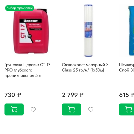
Выбор строителей
Грунтовка Церезит CT 17
Стеклохолст малярный X-
Штукату
PRO глубокого
Glass 25 гр/м² (1х50м)
Слой 30
проникновения 5 л
730 ₽
2 799 ₽
615 