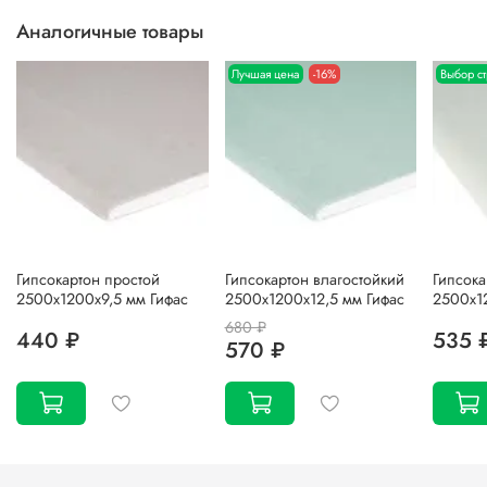
Аналогичные товары
Лучшая цена
-16%
Выбор с
Гипсокартон простой
Гипсокартон влагостойкий
Гипсока
2500х1200х9,5 мм Гифас
2500х1200х12,5 мм Гифас
2500х1
680 ₽
440 ₽
535 
570 ₽