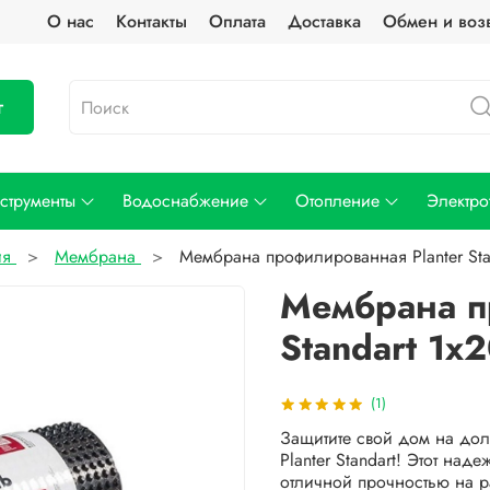
О нас
Контакты
Оплата
Доставка
Обмен и воз
г
струменты
Водоснабжение
Отопление
Электро
ия
Мембрана
Мембрана профилированная Planter Sta
Мембрана п
Standart 1х
(1)
Защитите свой дом на до
Planter Standart! Этот н
отличной прочностью на р