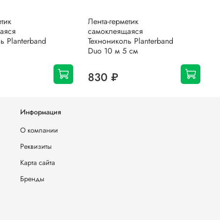
етик
Лента-герметик
М
аяся
самоклеящаяся
п
ь Planterband
Технониколь Planterband
E
Duo 10 м 5 см
4
₽
830 ₽
Информация
О компании
Реквизиты
Карта сайта
Бренды