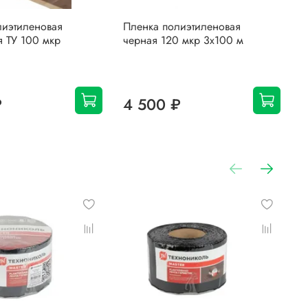
лиэтиленовая
Пленка полиэтиленовая
П
я ТУ 100 мкр
черная 120 мкр 3х100 м
Т
₽
4 500 ₽