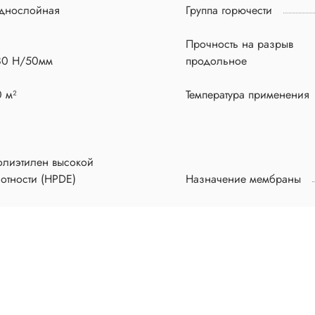
днослойная
Группа горючести
Прочность на разрыв
80 Н/50мм
продольное
 м²
Температура применения
олиэтилен высокой
отности (HPDE)
Назначение мембраны