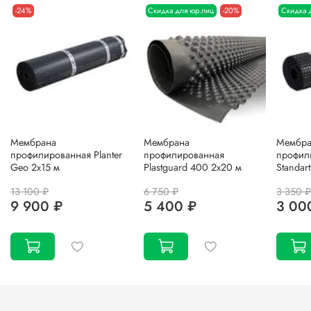
-24%
Скидка для юр.лиц
-20%
Скидка 
Мембрана
Мембрана
Мембра
профилированная Planter
профилированная
профили
Geo 2х15 м
Plastguard 400 2х20 м
Standar
13 100 ₽
6 750 ₽
3 350 ₽
9 900 ₽
5 400 ₽
3 00