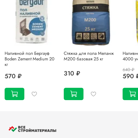
Наливной пол Бергауф
Стяжка для пола Меланж
Наливно
Boden Zement Medium 20
М200 базовая 25 кг
4000 у
кг
640 ₽
310 ₽
570 ₽
590 