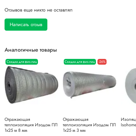
Отзывов еще никто не оставлял
Написать отзыв
Аналогичные товары
Скидка для физ.лиц
Скидка для физ.лиц
-26%
Отражающая
Отражающая
Изоляци
теплоизоляция Изодом ПЛ
теплоизоляция Изодом ПЛ
Isohome
1х25 м 8 мм
1х25 м 3 мм