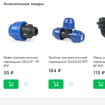
Аналогичные товары
Муфта компрессионная
Тройник компрессионный
Отвод 
переходная 25х3/4" НР
переходной 32х25х32 RTP
переход
RTP
ВР RTP
184 ₽
55 ₽
115 ₽