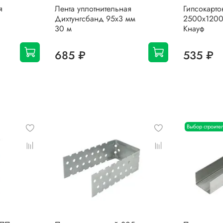
я
Лента уплотнительная
Гипсокарто
Дихтунгсбанд 95х3 мм
2500х1200
30 м
Кнауф
685 ₽
535 ₽
Выбор строите