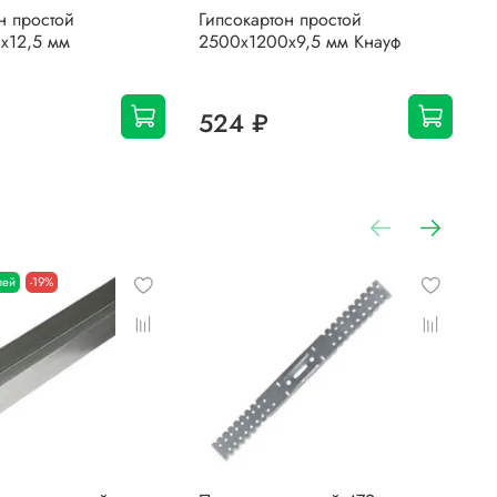
н простой
Гипсокартон простой
Г
х12,5 мм
2500х1200х9,5 мм Кнауф
3
К
524 ₽
лей
-19%