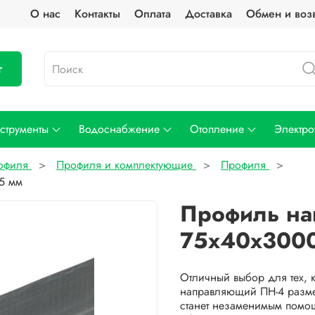
О нас
Контакты
Оплата
Доставка
Обмен и воз
г
струменты
Водоснабжение
Отопление
Электро
рофиля
Профиля и комплектующие
Профиля
5 мм
Профиль на
75х40х3000
Отличный выбор для тех, к
направляющий ПН-4 разме
станет незаменимым помощ