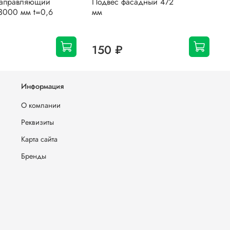
направляющий
Подвес фасадный 472
П
3000 мм t=0,6
мм
П
t
150 ₽
Информация
О компании
Реквизиты
Карта сайта
Бренды