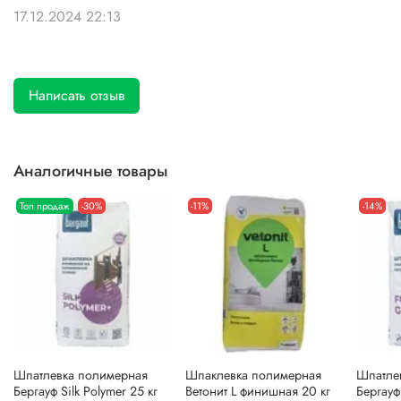
17.12.2024 22:13
Написать отзыв
Аналогичные товары
Топ продаж
-30%
-11%
-14%
Шпатлевка полимерная
Шпаклевка полимерная
Шпатле
Бергауф Silk Polymer 25 кг
Ветонит L финишная 20 кг
Бергауф