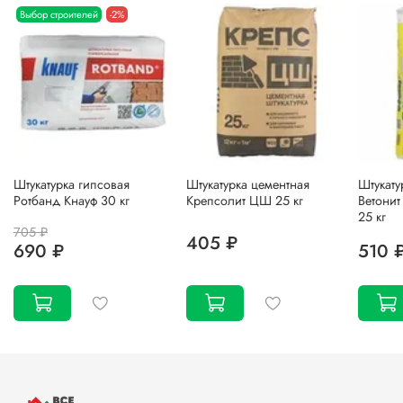
Выбор строителей
-2%
Штукатурка гипсовая
Штукатурка цементная
Штукату
Ротбанд Кнауф 30 кг
Крепсолит ЦШ 25 кг
Ветонит
25 кг
705 ₽
405 ₽
690 ₽
510 