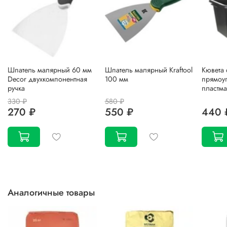
Шпатель малярный 60 мм
Шпатель малярный Kraftool
Кювета 
Decor двухкомпонентная
100 мм
прямоу
ручка
пластма
330 ₽
580 ₽
270 ₽
550 ₽
440 
Аналогичные товары