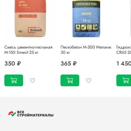
Смесь цементно-песчаная
Пескобетон М-300 Меланж
Гидрои
М-150 Smesit 25 кг
30 кг
CR65 20
350 ₽
365 ₽
1 45