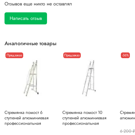
Отзывов еще никто не оставлял
Написать отзыв
Аналогичные товары
Предзаказ
Предзаказ
-36%
Стремянка помост 6
Стремянка помост 10
Стремян
ступеней алюминиевая
ступеней алюминиевая
алюмин
профессиональная
профессиональная
6 200 