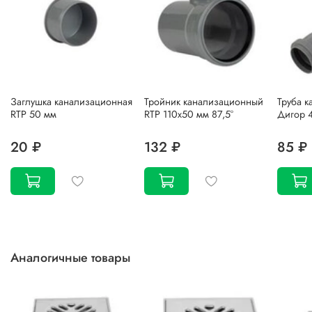
Заглушка канализационная
Тройник канализационный
Труба 
RTP 50 мм
RTP 110х50 мм 87,5°
Дигор 
20 ₽
132 ₽
85 ₽
Аналогичные товары