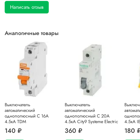
Написать отзыв
Аналогичные товары
Выключатель
Выключатель
Выключ
автоматический
автоматический
автомат
однополюсный C 16А
однополюсный C 20А
однопо
4.5кА TDM
4.5кА City9 Systeme Electric
4.5кА I
140 ₽
360 ₽
180 