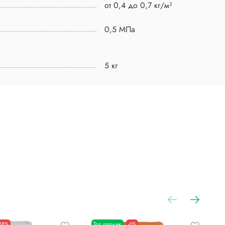
от 0,4 до 0,7 кг/м²
0,5 МПа
5 кг
-18%
Топ продаж
-6%