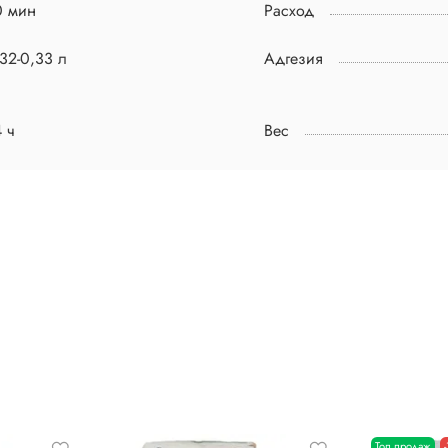
0 мин
Расход
32-0,33 л
Адгезия
 ч
Вес
Топ продаж