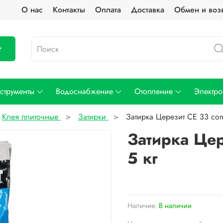
О нас
Контакты
Оплата
Доставка
Обмен и воз
г
струменты
Водоснабжение
Отопление
Электро
Клея плиточные
Затирки
Затирка Церезит CE 33 comf
Затирка Цер
5 кг
Наличие:
В наличии