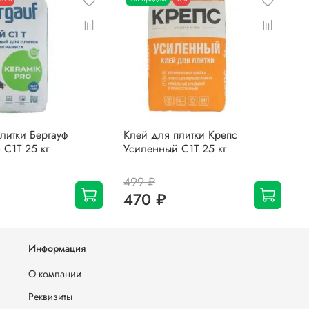
литки Бергауф
Клей для плитки Крепс
К
 C1T 25 кг
Усиленный С1T 25 кг
С
499 ₽
470 ₽
Информация
О компании
Реквизиты