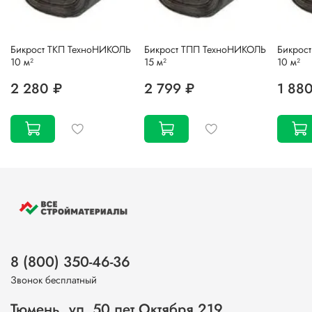
Бикрост ТКП ТехноНИКОЛЬ
Бикрост ТПП ТехноНИКОЛЬ
Бикрос
10 м²
15 м²
10 м²
2 280 ₽
2 799 ₽
1 88
8 (800) 350-46-36
Звонок бесплатный
Тюмень, ул. 50 лет Октября 219