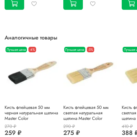
Аналогичные товары
Лучшая цена
-4%
Лучшая цена
-5%
Лучшая 
Кисть флейцевая 50 мм
Кисть флейцевая 50 мм
Кисть ф
черная натуральная щетина
светлая натуральная
светлая
Master Color
щетина Master Color
щетина 
270 ₽
290 ₽
410 ₽
259 ₽
275 ₽
388 