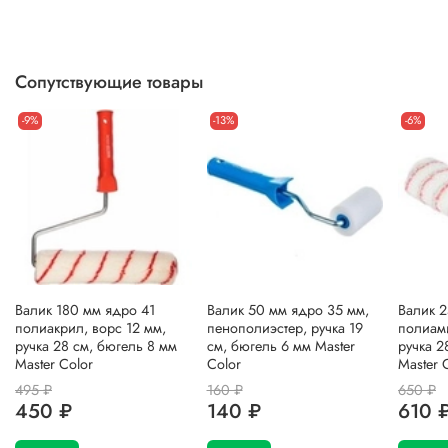
Сопутствующие товары
-9%
-13%
-6%
Валик 180 мм ядро 41
Валик 50 мм ядро 35 мм,
Валик 2
полиакрил, ворс 12 мм,
пенополиэстер, ручка 19
полиами
ручка 28 см, бюгель 8 мм
см, бюгель 6 мм Master
ручка 2
Master Color
Color
Master 
495 ₽
160 ₽
650 ₽
450 ₽
140 ₽
610 