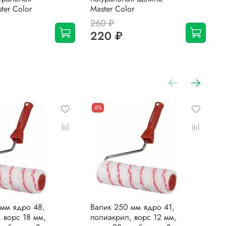
ter Color
Master Color
M
260 ₽
1
220 ₽
-8%
 мм ядро 48,
Валик 250 мм ядро 41,
В
 ворс 18 мм,
полиакрил, ворс 12 мм,
п