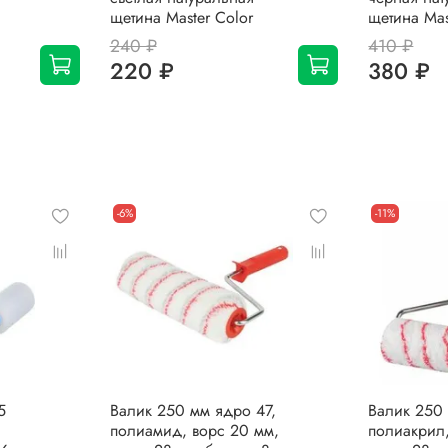
щетина Master Color
щетина Mas
240 ₽
410 ₽
220 ₽
380 ₽
-6%
-11%
5
Валик 250 мм ядро 47,
Валик 250
полиамид, ворс 20 мм,
полиакрил,