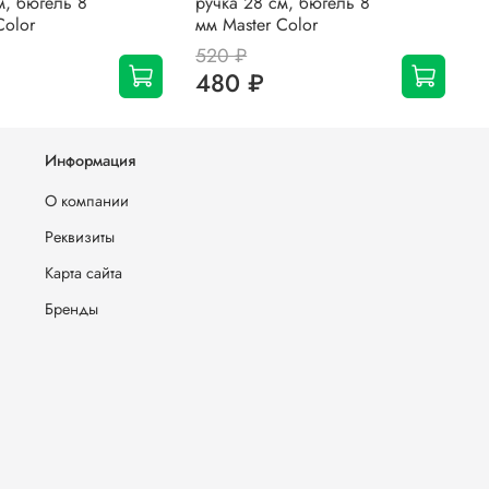
м, бюгель 8
ручка 28 см, бюгель 8
р
Color
мм Master Color
м
520 ₽
3
480 ₽
Информация
О компании
Реквизиты
Карта сайта
Бренды