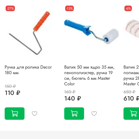
-27%
-13%
-6%
Ручка для ролика Decor
Валик 50 мм ядро 35 мм,
Валик 2
180 мм
пенополиэстер, ручка 19
полиами
см, бюгель 6 мм Master
ручка 2
Color
Master 
150 ₽
110 ₽
160 ₽
650 ₽
140 ₽
610 