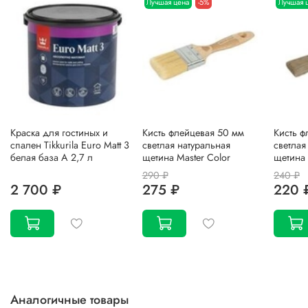
Лучшая цена
-5%
Лучшая 
Краска для гостиных и
Кисть флейцевая 50 мм
Кисть ф
спален Tikkurila Euro Matt 3
светлая натуральная
светлая
белая база А 2,7 л
щетина Master Color
щетина 
290 ₽
240 ₽
2 700 ₽
275 ₽
220 
Аналогичные товары